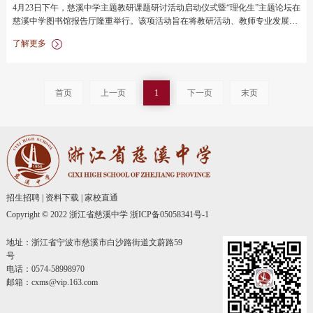
4月23日下午，慈溪中学主题教研课题研讨活动启动仪式暨“理化生”主题论坛在
慈溪中学图书馆报告厅隆重举行。该项活动旨在将教研活动、教师专业发展与
课题研究有机融合，以科研带教研，以教研促教改，引领教师的专业成长，
了解更多
为“学术型”高中建设提供支持。本次活动特别邀请了浙江省化学学科教研员任
雪明、浙江省生物学科
首页
上一页
1
下一页
末页
招生招聘
|
资料下载
|
家校直通
Copyright © 2022 浙江省慈溪中学
浙ICP备05058341号-1
地址：浙江省宁波市慈溪市白沙路街道文蔚路59
号
电话：0574-58998970
邮箱：cxms@vip.163.com