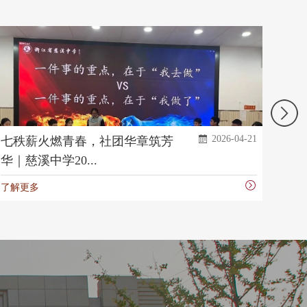
2026-04-21
社团华章筑芳
归毅追思承先烈 雨寄
心 | 慈溪中学...
了解更多