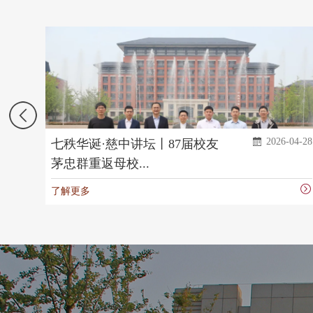
2026-04-28
·慈中讲坛丨87届校友
聚家校之力 赴
母校...
学开展家校...
了解更多