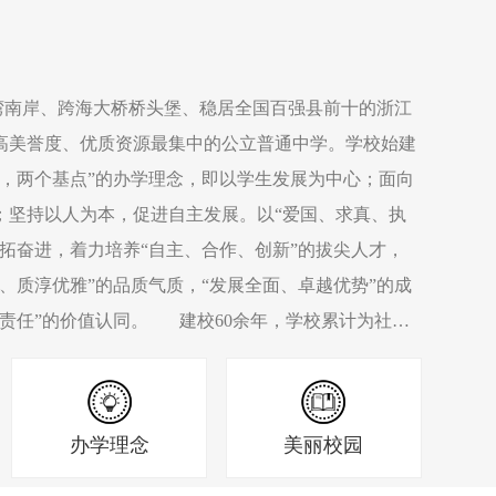
南岸、跨海大桥桥头堡、稳居全国百强县前十的浙江
高美誉度、优质资源最集中的公立普通中学。学校始建
中心，两个基点”的办学理念，即以学生发展为中心；面向
；坚持以人为本，促进自主发展。以“爱国、求真、执
拓奋进，着力培养“自主、合作、创新”的拔尖人才，
、质淳优雅”的品质气质，“发展全面、卓越优势”的成
界责任”的价值认同。 建校60余年，学校累计为社会
年来，学校高考一本（一段）率高居全省前列，2010
学生117名。数学、物理、生物、信息学等五大学科均
际中学生物理奥林匹克竞赛中夺得浙江省首枚奥赛金
办学理念
美丽校园
国工程院院士。茹立云夺得浙江省高考理科第一名。学