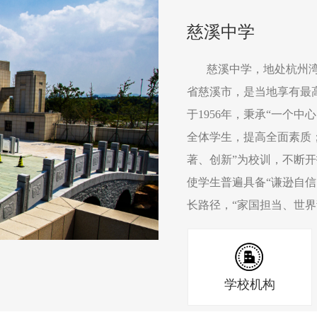
慈溪中学
慈溪中学，地处杭州湾
省慈溪市，是当地享有最
于1956年，秉承“一个
全体学生，提高全面素质
著、创新”为校训，不断开
使学生普遍具备“谦逊自信
长路径，“家国担当、世
培养了三万名各类人才。近
年至今，考入清华、北大
获团体优胜奖。周纲在国
学校机构
牌。校友陈建峰被评为中